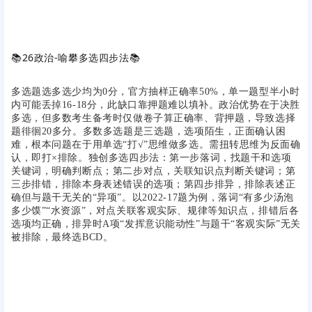
📚
26政治-喻攀多选四步法
📚
多选题选多选少均为0分，官方抽样正确率50%，单一题型半小时
内可能丢掉16-18分，此缺口靠押题难以填补。政治优势在于决胜
多选，但多数考生备考时仅做卷子算正确率、背押题，导致选择
题徘徊20多分。多数多选题是三选题，选项陌生，正面确认困
难，根本问题在于用单选“打√”思维做多选。需扭转思维为反面确
认，即打×排除。独创多选四步法：第一步落词，找题干和选项
关键词，明确判断点；第二步对点，关联知识点判断关键词；第
三步排错，排除本身表述错误的选项；第四步排异，排除表述正
确但与题干无关的“异项”。以2022-17题为例，落词“有多少汤泡
多少馍”“水资源”，对点关联客观实际、规律等知识点，排错后各
选项均正确，排异时A项“发挥意识能动性”与题干“客观实际”无关
被排除，最终选BCD。