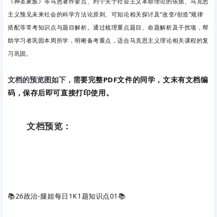
《神圣家族》等马恩著作要点、列宁关于社会主义革命理论的依据、马克思
主义预见未来社会的科学方法论原则、可知论相关探讨及“改变/创造”规律
搭配等常考知识点与题目解析。通过梳理重点题目、命题解析及干扰项，帮
助学习者巩固本周所学，明晰备考重点，适合马克思主义理论相关课程的复
习巩固。
要完整PDF文件的同学，文末有文档编
文档的预览图如下，需
码，保存后即可直接打印使用。
文档预览：
📚
26政治-腿姐每日1K1题知识点01
📚