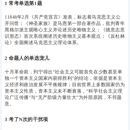
1 常考单选第1题
11848年2月《共产党宣言》发表，标志着马克思主义公
开问世；《神圣家族》是马恩第一部合著作品，批判青年
黑格尔派主观唯心主义并论述历史唯物主义；《德意志意
识形态》首次系统阐述历史唯物主义基本观点；《反杜林
论》全面阐述马克思主义理论体系。
2 命题人的单选宠儿
十月革命前，列宁得出“社会主义可能首先在少数甚至单
独一个资本主义国家内获得胜利”的结论，依据是资本主
义经济和政治发展不平衡规律；目前世界上多数国家仍为
资本主义性质，资本主义未不断衰落，“科学社会主义理
论广泛传播”与“无产阶级力量壮大”为外部原因，不符题
意。
3 考了N次的干扰项