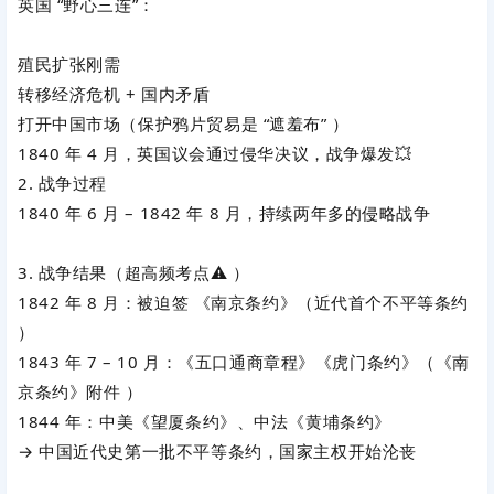
英国 “野心三连”：
殖民扩张刚需
转移经济危机 + 国内矛盾
打开中国市场（保护鸦片贸易是 “遮羞布” ）
1840 年 4 月，英国议会通过侵华决议，战争爆发💥
2. 战争过程
1840 年 6 月 – 1842 年 8 月，持续两年多的侵略战争
3. 战争结果（超高频考点⚠️ ）
1842 年 8 月：被迫签
《南京条约》
（近代首个不平等条约
）
1843 年 7 – 10 月：《五口通商章程》《虎门条约》（《南
京条约》附件 ）
1844 年：中美《望厦条约》、中法《黄埔条约》
→ 中国近代史第一批不平等条约，国家主权开始沦丧