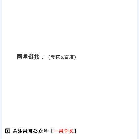
网盘链接：
（夸克&百度）
1️⃣ 关注果哥公众号【
一果学长
】