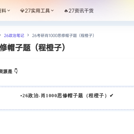
资料
💎27实用工具
🔥27资讯干货
26政治笔记
26考研肖1000思修帽子题（程橙子）
0思修帽子题（程橙子）
源是 👇
•
26
政治-肖1000思修帽子题（程橙子）
✔