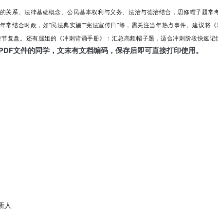
的关系、
法律基础概念、
公民基本权利与义务、
法治与德治结合，
思修帽子题常考
年常结合时政，如“民法典实施”“宪法宣传日”等，需关注当年热点事件。建议将《
章节复盘。还有腿姐的《冲刺背诵手册》
：汇总高频帽子题，适合冲刺阶段快速记
PDF文件的同学，文末有文档编码，保存后即可直接打印使用。
新人