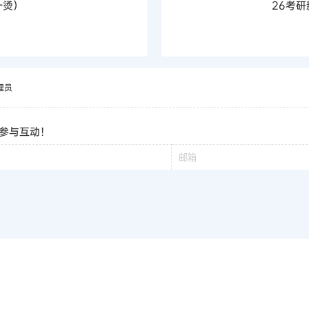
一烫）
26考
理员
参与互动！