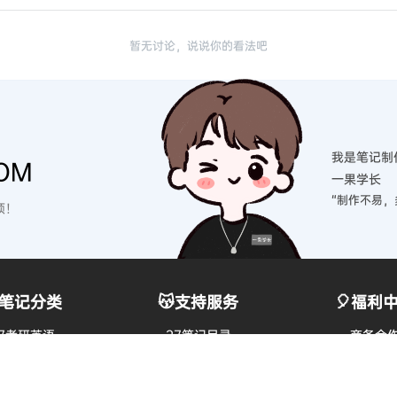
暂无讨论，说说你的看法吧
我是笔记制
OM
一果学长
“制作不易，
硕！
笔记分类
😽支持服务
🎈福利
7考研英语
27笔记目录
商务合
7考研政治
27笔记社群
问题反
7考研数学
27网课目录
网盘会