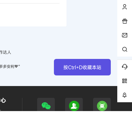
作达人
多多安利💖”
按Ctrl+D收藏本站
中心
作
馈
公众号
微信群
联系果哥
员