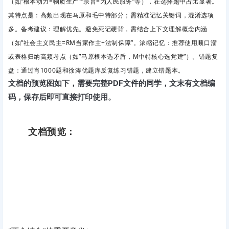
（如”根本动力=物质生产””宗旨=为人民服务”等），在选择题中占比显著。
其特点是：高频出现在马原和毛中特部分；需精准记忆关键词，混淆选项
多。备考建议：理解优先。
避免死记硬背，需结合上下文理解概念内涵
（如”社会主义民主=RM当家作主+法制保障”。浓缩记忆
：推荐使用顺口溜
或表格归纳高频考点（如”马原根本选矛盾，M中特核心选党建”）。错题复
盘
：通过肖1000题和徐涛优题库反复练习错题，建立错题本。
文档的预览图如下，需要完整PDF文件的同学，文末有文档编
码，保存后即可直接打印使用。
文档预览：