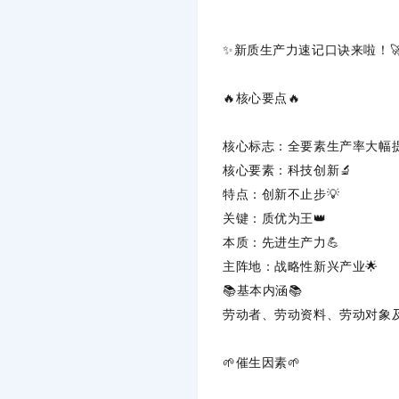
✨新质生产力速记口诀来啦！
🔥‌
核心要点
‌🔥
核心标志
‌：全要素生产率大幅提
核心要素
‌：科技创新🔬
特点
‌：创新不止步💡
关键
‌：质优为王👑
本质
‌：先进生产力💪
主阵地
‌：战略性新兴产业🌟
📚‌
基本内涵
‌📚
劳动者、劳动资料、劳动对象及
🌱‌
催生因素
‌🌱