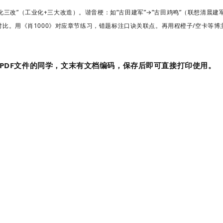
化三改”（工业化+三大改造）。谐音梗
：如”古田建军”→”古田鸡鸣”（联想清晨
对比。
用《肖1000》对应章节练习，错题标注口诀关联点。再用
程橙子/空卡等博
PDF文件的同学，文末有文档编码，保存后即可直接打印使用。