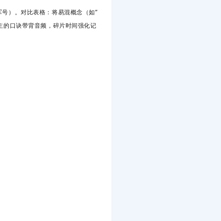
建军号）。对比表格
：将易混概念（如”
主的口诀带背音频，碎片时间强化记