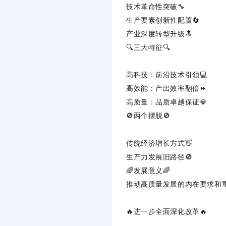
技术革命性突破🔧
生产要素创新性配置🔄
产业深度转型升级🔝
🔍‌
三大特征
‌🔍
高科技
‌：前沿技术引领💻
高效能
‌：产出效率翻倍⏩
高质量
‌：品质卓越保证💎
🚫‌
两个摆脱
‌🚫
传统经济增长方式👋
生产力发展旧路径🚫
🌈‌
发展意义
‌🌈
推动高质量发展的内在要求和重
🔥‌
进一步全面深化改革
‌🔥