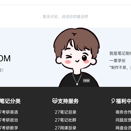
暂无讨论，说说你的看法吧
我是笔记制
OM
一果学长
“制作不易，
硕！
笔记分类
😽支持服务
🎈福利
7考研英语
27笔记目录
商务合
7考研政治
27笔记社群
问题反
7考研数学
27网课目录
网盘会