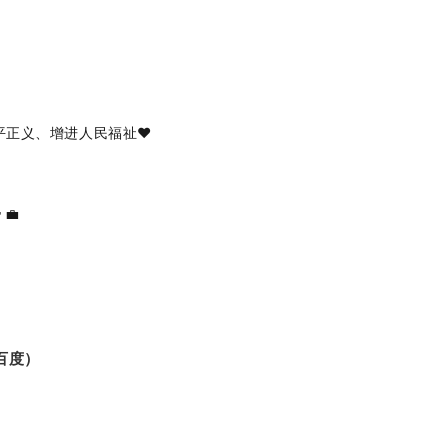
平正义、增进人民福祉❤️
‍💼
百度）