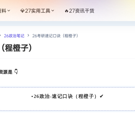
资料
💎27实用工具
🔥27资讯干货
26政治笔记
26考研速记口诀（程橙子）
（程橙子）
源是 👇
•
26政治-速记口诀（程橙子）
✔