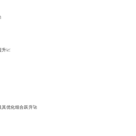

升📈
其优化组合跃升🚀