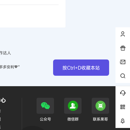
作达人
多多安利💖”
按Ctrl+D收藏本站
中心
作
馈
公众号
微信群
联系果哥
员