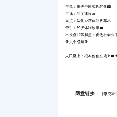
主题
‌：推进中国式现代化🏙️
主线
‌：制度建设📜
重点
‌：深化经济体制改革💰
牵引
‌：经济体制改革💼
出发点和落脚点
‌：促进社会公
💖‌
六个必须
‌💖
人民至上
‌：根本价值立场👩‍💼👨
网盘链接：
（夸克&