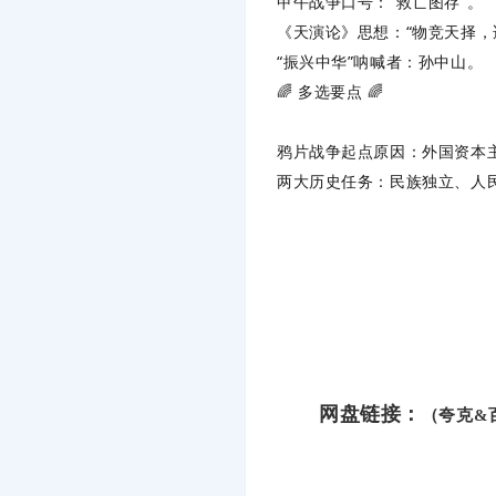
甲午战争口号
‌：“救亡图存”。
《天演论》思想
‌：“物竞天择
“振兴中华”呐喊者
‌：孙中山。
🌈 ‌
多选要点
‌ 🌈
鸦片战争起点原因
‌：外国资
两大历史任务
‌：民族独立、
网盘链接：
（夸克&