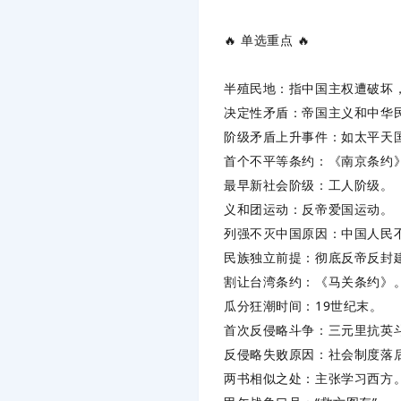
🔥 ‌
单选重点
‌ 🔥
半殖民地
‌：指中国主权遭破坏
决定性矛盾
‌：帝国主义和中华
阶级矛盾上升事件
‌：如太平天
首个不平等条约
‌：《南京条约
最早新社会阶级
‌：工人阶级。
义和团运动
‌：反帝爱国运动。
列强不灭中国原因
‌：中国人民
民族独立前提
‌：彻底反帝反封
割让台湾条约
‌：《马关条约》
瓜分狂潮时间
‌：19世纪末。
首次反侵略斗争
‌：三元里抗英
反侵略失败原因
‌：社会制度落
两书相似之处
‌：主张学习西方