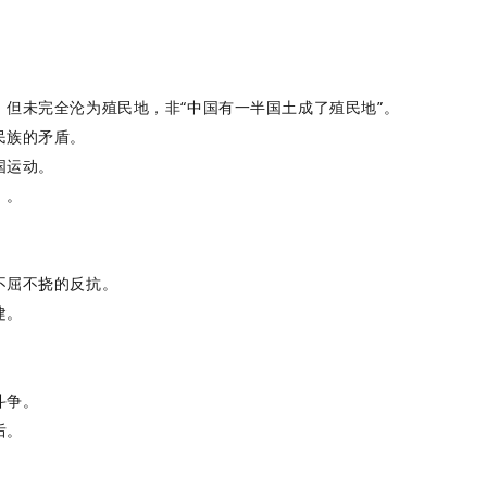
，但未完全沦为殖民地，非“中国有一半国土成了殖民地”。
民族的矛盾。
国运动。
》。
不屈不挠的反抗。
建。
。
斗争。
后。
。