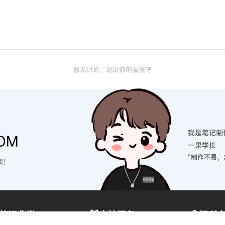
暂无讨论，说说你的看法吧
我是笔记制
OM
一果学长
“制作不易，
硕！
笔记分类
😽支持服务
🎈福利