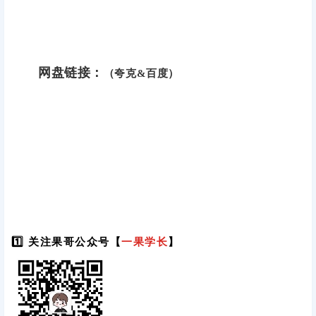
网盘链接：
（夸克&百度）
1️⃣ 关注果哥公众号【
一果学长
】