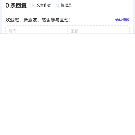
0 条回复
文章作者
管理员
A
M
欢迎您，新朋友，感谢参与互动！
确认修改
首页
签到
加群
搜索
顶部
我的
提交
暂无讨论，说说你的看法吧