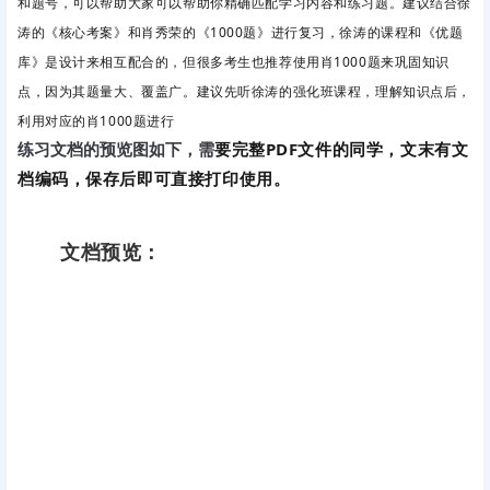
和题号，可以帮助大家
可以帮助你精确匹配学习内容和练习题。
建议结合徐
涛的《核心考案》和肖秀荣的《1000题》进行复习，徐涛的课程和《优题
库》是设计来相互配合的，但很多考生也推荐使用肖1000题来巩固知识
点，因为其题量大、覆盖广。建议先听徐涛的强化班课程，理解知识点后，
利用对应的肖1000题进行
要完整PDF文件的同学，文末有文
练习
文档的预览图如下，需
档编码，保存后即可直接打印使用。
文档预览：