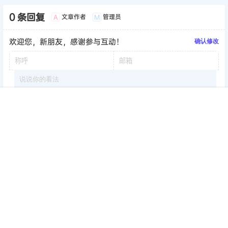
0 条回复
文章作者
管理员
A
M
欢迎您，新朋友，感谢参与互动！
确认修改
首页
签到
加群
搜索
顶部
我的
提交
暂无讨论，说说你的看法吧