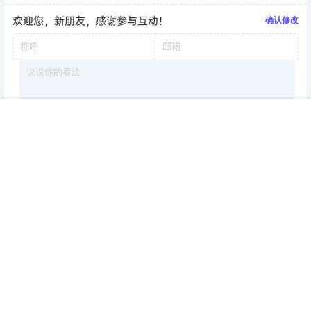
欢迎您，新朋友，感谢参与互动！
确认修改
首页
签到
加群
搜索
顶部
我的
提交
暂无讨论，说说你的看法吧
版权所有Copyright © 2026
考研工具站
保留资源解释权，如有侵权，请联系我
及时处理。
・
陕ICP备2024048759号-3