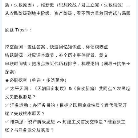
质 / 失败原因）、维新派（思想论战 / 君主立宪 / 失败根源）…
从农民阶级到地主阶级、资产阶级，看不同力量救国尝试与局限
刷题 Tips✨：
挖空自测：盖住答案，快速回忆知识点，标记模糊点
错题溯源：对应课本章节，补全历史事件背景、意义
串联时间线：把考点按近代历程排序，梳理逻辑（屈辱→抗争→
探索）
🔥必刷挖空（单选 + 多选延伸）
✅ 太平天国：《天朝田亩制度》&《资政新篇》共同点？农民起
义失败根源是？
✅ 洋务运动：办洋务目的 / 目标？民用企业性质？近代教育开
端？失败根本原因？
✅ 维新派：资产阶级思想 vs 封建主义首次交锋是？维新派主
张？与洋务派分歧实质？