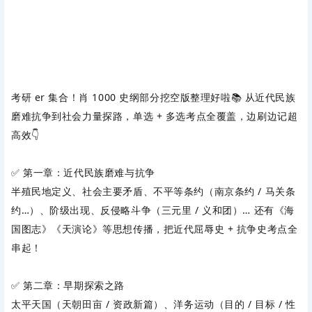
考研 er 集合！肖 1000 史纲部分挖空版整理好啦📚 从
近代民族
磨难抗争
到
社会力量探路
，单选 + 多选考点全覆盖，边刷边记超
高效👇
✅
第一章：近代民族磨难与抗争
半殖民地定义、社会主要矛盾、不平等条约（南京条约 / 马关条
约…）、阶级出现、反侵略斗争（三元里 / 义和团）… 还有《海
国图志》《天演论》等思想传播，把近代屈辱史 + 抗争史考点全
串起！
✅
第二章：早期探索之路
太平天国（天朝田亩 / 资政新篇）、洋务运动（目的 / 目标 / 性