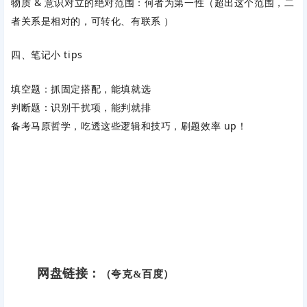
物质 & 意识对立的绝对范围：
何者为第一性
（超出这个范围，二
者关系是相对的，可转化、有联系 ）
四、笔记小 tips
填空题：抓固定搭配，能填就选
判断题：识别干扰项，能判就排
备考马原哲学，吃透这些逻辑和技巧，刷题效率 up！
网盘链接：
（夸克&百度）