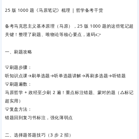
25 版 1000 题《马原笔记》梳理 | 哲学备考干货
备考马克思主义基本原理（马原），25 版 1000 题的这些笔记超
关键！整理了刷题、唯物论等核心要点，速码👉
一、刷题攻略
💡刷题步骤：
听知识点课→刷单选题→听单选题讲解→再刷多选题→听错题
💡刷题遍数：
马原哲学 + 政经至少刷 2 遍！重点标注错题、蒙对的题（△标记
超实用）
💡复盘方法：
错题回到复习书标注，强化薄弱点
二、选择题答题技巧（3 步 2 招）