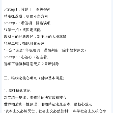
✅Step1：读题干，圈关键词
精准抓题眼，明确考察方向
✅Step2：看选项，排错误项
🔍第一招：找固定搭配
教材里的经典表述，对不上的大概率错
🔍第二招：找绝对化表述
“一定”“必然” 等极端词，谨慎判断（除非教材原文）
✅Step3：心连心（连连看）
选项正确但和题意无关？果断排除！
三、唯物论核心考点（哲学基本问题）
1. 基础概念速记
对立统一规律：唯物辩证法
实质和核心
世界物质统一性原理：唯物辩证法
最基本、最核心
观点
“资本主义必然灭亡，社会主义必然胜利”：科学社会主义
核心命