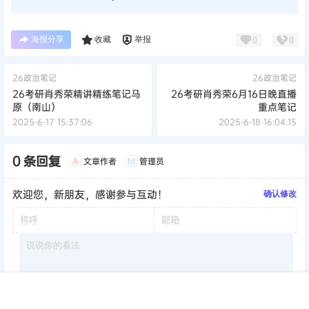
海报分享
收藏
举报
0
0
26政治笔记
26政治笔记
26考研肖秀荣精讲精练笔记马
26考研肖秀荣6月16日晚直播
原（南山）
重点笔记
2025-6-17 15:37:06
2025-6-18 16:04:15
0 条回复
文章作者
管理员
A
M
欢迎您，新朋友，感谢参与互动！
确认修改
首页
签到
加群
搜索
顶部
我的