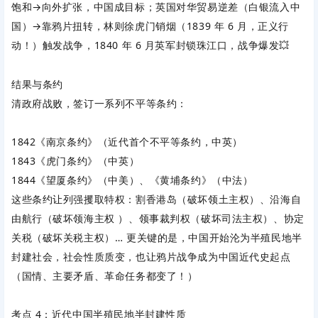
饱和→向外扩张，中国成目标；英国对华贸易逆差（白银流入中
国）→靠
鸦片
扭转，林则徐虎门销烟（1839 年 6 月，正义行
动！）触发战争，1840 年 6 月英军封锁珠江口，战争爆发💥
结果与条约
清政府战败，签订一系列不平等条约：
1842《南京条约》（近代首个不平等条约，中英）
1843《虎门条约》（中英）
1844《望厦条约》（中美）、《黄埔条约》（中法）
这些条约让列强攫取特权：割香港岛（破坏领土主权）、沿海自
由航行（破坏领海主权 ）、领事裁判权（破坏司法主权）、协定
关税（破坏关税主权）… 更关键的是，中国
开始沦为半殖民地半
封建社会
，社会性质质变，也让鸦片战争成为
中国近代史起点
（国情、主要矛盾、革命任务都变了！）
考点 4：近代中国半殖民地半封建性质