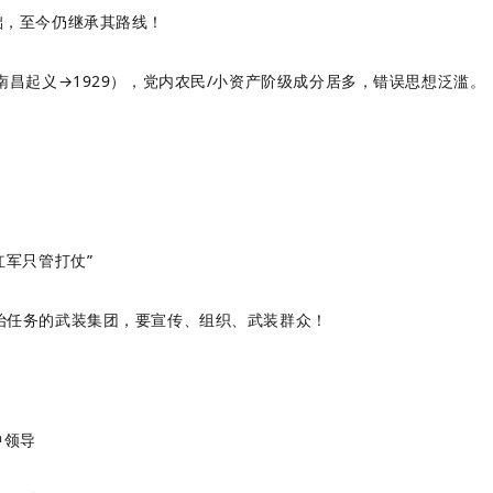
础，至今仍继承其路线！
27南昌起义→1929），党内农民/小资产阶级成分居多，错误思想泛滥
“红军只管打仗”
政治任务的武装集团，要宣传、组织、武装群众！
中领导