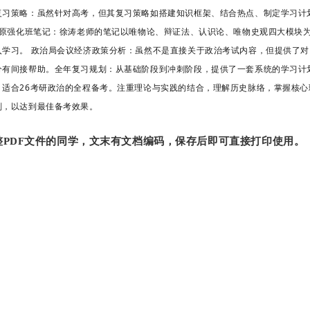
复习策略：虽然针对高考，但其复习策略如搭建知识框架、结合热点、制定学习计
马原强化班笔记：徐涛老师的笔记以唯物论、辩证法、认识论、唯物史观四大模块
入学习。 政治局会议经济政策分析：虽然不是直接关于政治考试内容，但提供了
分有间接帮助。全年复习规划：从基础阶段到冲刺阶段，提供了一套系统的学习计
，适合26考研政治的全程备考。注重理论与实践的结合，理解历史脉络，掌握核
划，以达到最佳备考效果。
PDF文件的同学，文末有文档编码，保存后即可直接打印使用。