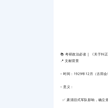
📚 考研政治必读 | 《关于
📍 文献背景
– 时间：1929年12月（古
– 意义：
✅ 肃清旧式军队影响，确立