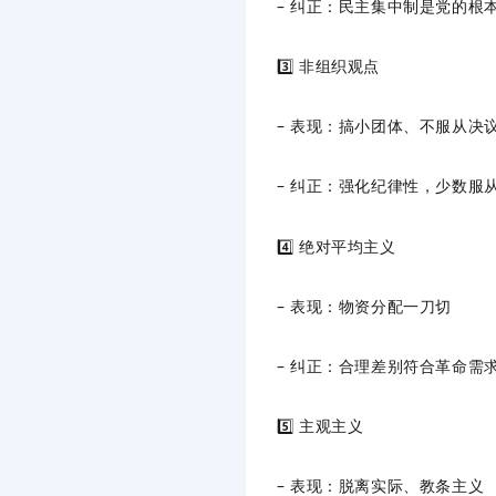
– 纠正：民主集中制是党的根
3️⃣ 非组织观点
– 表现：搞小团体、不服从决
– 纠正：强化纪律性，少数服
4️⃣ 绝对平均主义
– 表现：物资分配一刀切
– 纠正：合理差别符合革命需
5️⃣ 主观主义
– 表现：脱离实际、教条主义