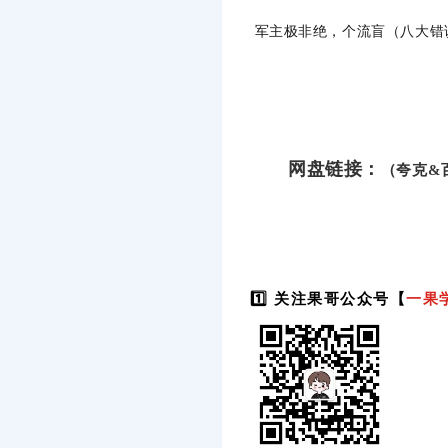
军主极非绝，个流盲（八大
网盘链接：
（夸克&
1️⃣ 关注果哥公众号【
一果