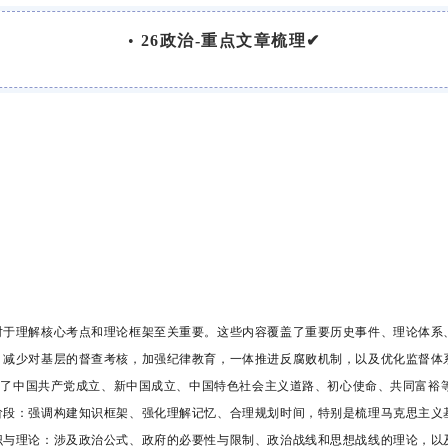
•
26政治-重点文章梳理✔
对于理解核心考点和理论框架至关重要。这些内容覆盖了重要历史事件、理论体系
，减少对基层的督查考核，加强纪律教育，一体推进反腐败机制，以及优化监督体
盖了中国共产党成立、新中国成立、中国特色社会主义道路、初心使命、共同富裕
阶段：强调构建知识框架、强化理解记忆、合理规划时间，特别是梳理马克思主义
识与理论：涉及政治公式、政府的必要性与限制、政治战线和思想战线的理论，以