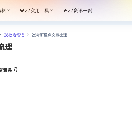
资料
💎27实用工具
🔥27资讯干货
26政治笔记
26考研重点文章梳理
梳理
源是 👇