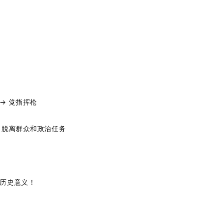
！
”→ 党指挥枪
→ 脱离群众和政治任务
考历史意义！