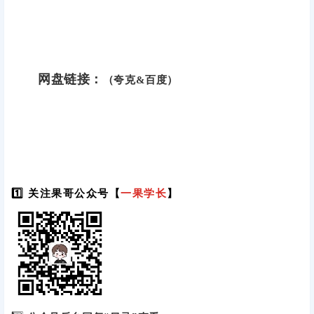
网盘链接：
（夸克&百度）
1️⃣ 关注果哥公众号【
一果学长
】