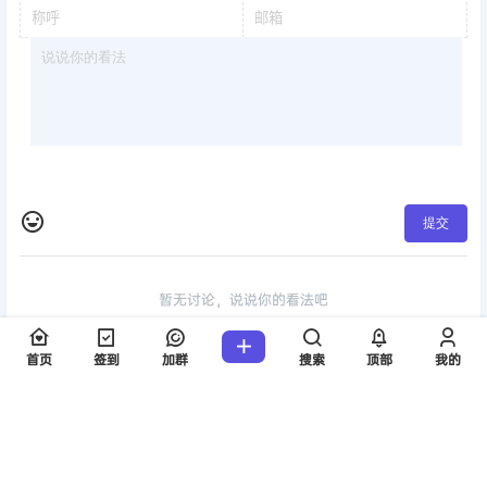
提交
暂无讨论，说说你的看法吧
首页
签到
加群
搜索
顶部
我的
版权所有Copyright © 2026
考研工具站
保留资源解释权，如有侵权，请联系我
及时处理。
・
陕ICP备2024048759号-3
查询 21 次，耗时 0.1225 秒