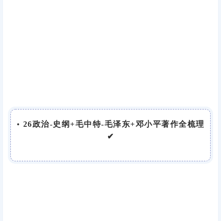
•
26政治-史纲+毛中特-毛泽东+邓小平著作全梳理
✔