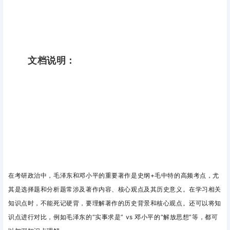
文档说明：
在考研政治中，
毛泽东和邓小平的重要著作
是
史纲+毛中特
的高频考点，尤
其是选择题和分析题常涉及著作内容、核心观点及其历史意义。在学习相关
知识点时，不能死记硬背，要
理解著作的历史背景和核心观点。还可以将知
识点进行对比，例如
毛泽东的“实事求是” vs 邓小平的“解放思想”等，都可