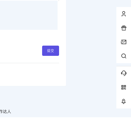
提交
作达人
多多安利💖”
按Ctrl+D收藏本站