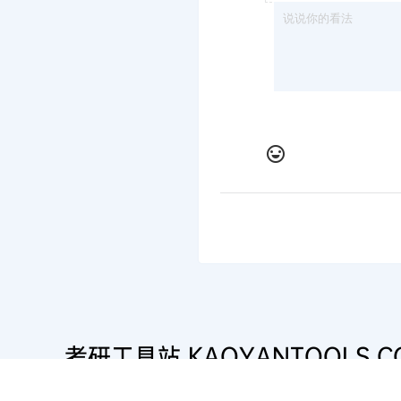
考研工具站 KAOYANTOOLS.C
潜心为考研人提供最新笔记&资料&工具，助力考研人一战成