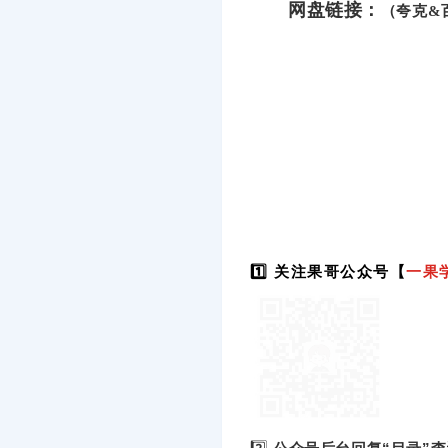
网盘链接：
（夸克&
1️⃣ 关注果哥公众号【
一果