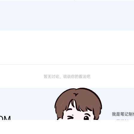
暂无讨论，说说你的看法吧
我是笔记制
OM
一果学长
“制作不易，
硕！