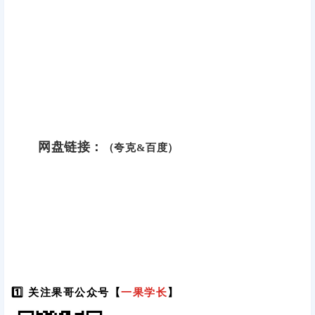
网盘链接：
（夸克&百度）
1️⃣ 关注果哥公众号【
一果学长
】