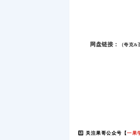
网盘链接：
（夸克&
1️⃣ 关注果哥公众号【
一果