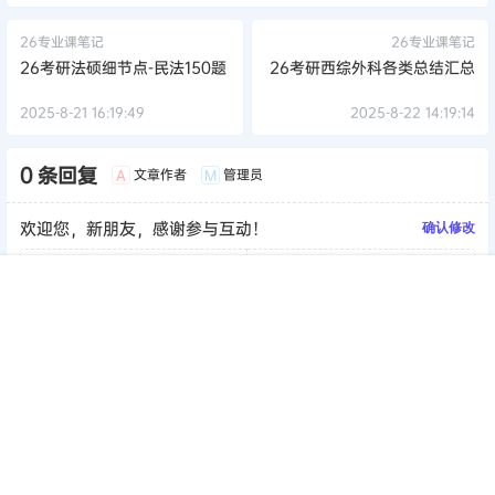
26专业课笔记
26专业课笔记
26考研法硕细节点-民法150题
26考研西综外科各类总结汇总
2025-8-21 16:19:49
2025-8-22 14:19:14
0 条回复
文章作者
管理员
A
M
欢迎您，新朋友，感谢参与互动！
确认修改
首页
签到
加群
搜索
顶部
我的
提交