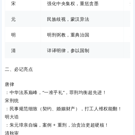
宋
强化中央集权，重惩贪墨
刑
元
民族歧视，蒙汉异法
大
明
明刑弼教，重典治国
大
清
详译明律，参以国制
大
二、必记亮点
唐律
：中华法系巅峰，“一准乎礼”，罪刑均衡超先进！
宋刑统
：民事规范细致（契约、婚姻财产），打工人维权能翻！
明大诰
：朱元璋亲自编，案例 + 重刑，治贪治吏超硬核！
清秋审