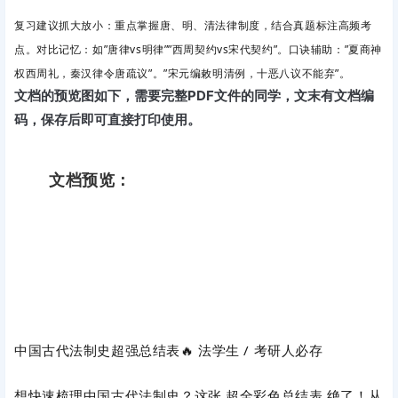
复习建议抓大放小
：重点掌握唐、明、清法律制度，结合真题标注高频考
点。对比记忆
：如”唐律vs明律””西周契约vs宋代契约”。口诀辅助
：”夏商神
权西周礼，秦汉律令唐疏议”。”宋元编敕明清例，十恶八议不能弃”。
文档的预览图如下，需要完整PDF文件的同学，文末有文档编
码，保存后即可直接打印使用。
文档预览：
中国古代法制史超强总结表🔥 法学生 / 考研人必存
想快速梳理中国古代法制史？这张
超全彩色总结表
绝了！从