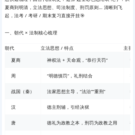
夏商到明清，立法思想、司法制度、刑罚原则… 清晰到飞
起，法考 / 考研 / 期末复习直接开挂🎯
一、朝代 × 法制核心梳理
朝代
立法思想 / 特点
主要
夏商
神权法 + 天命观，“恭行天罚”
诰
周
“明德慎罚”，礼刑结合
礼
战国（秦）
法家思想主导，“法治”“重刑”
律
汉
德主刑辅，引经决狱
律
唐
德礼为政教之本，刑罚为政教之用
律