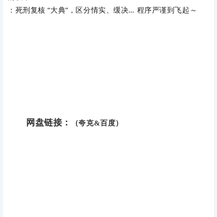
：死刑复核 “大典”，区分情实、缓决… 程序严谨到飞起～
网盘链接：
（夸克&百度）