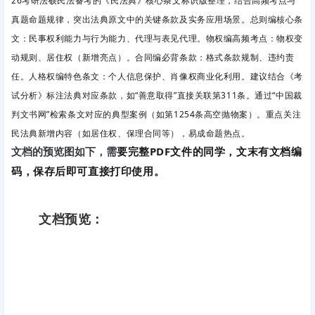
26考研法硕民法备考的《民法典》核心条文标识版整理，结合高频考点与
真题命题规律，突出法典原文中的关键条款及实务应用场景。总则编核心条
文：
民事权利能力与行为能力、
代理与表见代理。物权编高频考点：
物权变
动规则、
居住权
（新增亮点）。合同编必背条款：
格式条款规制、
违约责
任。人格权编特色条文：
个人信息保护、
肖像权商业化利用。建议结合《考
试分析》标注法典对应条款，如“善意取得”直接关联第311条。通过“中国裁
判文书网”检索条文对应的典型案例（如第1254条高空抛物案）。重点关注
民法典新增内容（如居住权、保理合同等），易成命题热点。
要完整PDF文件的同学，文末有文档编
文档的预览图如下，需
码，保存后即可直接打印使用。
文档预览：