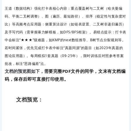
王道《数据结构》强化打卡表核心内容：重点覆盖树与二叉树（哈夫曼编
码、平衡二叉树调整）、图（遍历、最短路径）、排序（稳定性与复杂度对
比）等高频考点应用题
：侧重算法设计（如链表逆置、二叉树非递归遍历）
及手写代码（需掌握暴力解模板，如DFS/BFS框架）。易错点提示
：打卡表
中会标注“★★★”级难题，如KMP的next数组推导、B树节点分裂规则等。
若时间紧张，优先完成打卡表中标注“真题同源”的题目（如2023年真题的
图论应用题）。每周模拟1套真题（09-25年），限时训练后对照参考答案
批改，标注“思路偏差”点。
要完整PDF文件的同学，文末有文档编
文档的预览图如下，需
码，保存后即可直接打印使用。
文档预览：