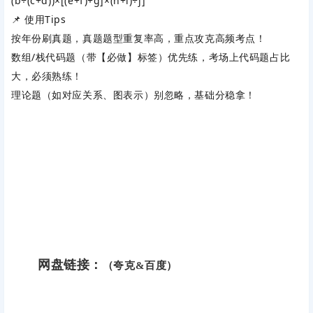
(b÷(c+d))×[(e+f)+g]×(h+i)÷j]
📌 使用Tips
按年份刷真题，‌
真题题型重复率高
‌，重点攻克高频考点！
数组/栈代码题（带【必做】标签）优先练，考场上代码题占比
大，必须熟练！
理论题（如对应关系、图表示）别忽略，基础分稳拿！
网盘链接：
（夸克&百度）