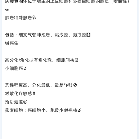
病毒包涵体位于增生的上皮细胞和多核巨细胞的胞质（嗜酸性）
🧫
肺癌特殊腺癌
‌🩺
包括：细支气管肺泡癌、黏液癌、瘢痕癌🩻
鳞癌
‌🦋
高分化/角化型有角化珠、细胞间桥🧬
小细胞癌
‌🔬
恶性程度高、分化最低、最易转移🚫
对放化疗敏感💊
预后最差😢
燕麦细胞：癌细胞小、胞质少似裸核🔬