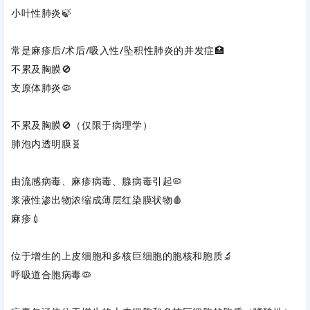
小叶性肺炎
‌🍃
常是麻疹后/术后/吸入性/坠积性肺炎的并发症🏥
不累及胸膜
‌🚫
支原体肺炎
‌🦠
不累及胸膜
‌🚫（仅限于病理学）
肺泡内透明膜
‌🧬
由流感病毒、麻疹病毒、腺病毒引起🦠
浆液性渗出物浓缩成薄层红染膜状物🩸
麻疹
‌💉
位于增生的上皮细胞和多核巨细胞的胞核和胞质🔬
呼吸道合胞病毒
‌🦠