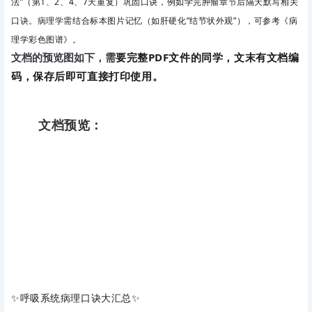
法”（第1、2、4、7天重复）巩固口诀，例如学完肿瘤章节后隔天默写相关
口诀。病理学需结合标本图片记忆（如肝硬化”结节状外观”），可参考《病
理学彩色图谱》。
要完整PDF文件的同学，文末有文档编
文档的预览图如下，需
码，保存后即可直接打印使用。
文档预览：
✨呼吸系统病理口诀大汇总✨