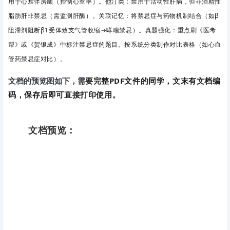
用于心衰伴房颤（控制心室率）。他汀类
：禁用于活动性肝病，但非酒精性
脂肪肝非禁忌（需监测肝酶）。关联记忆
：将禁忌症与药物机制结合（如β
阻滞剂阻断β1受体致支气管收缩→哮喘禁忌）。真题强化
：重点刷《医考
帮》或《贺银成》中标注禁忌症的题目。按系统分类制作对比表格（如心血
管药禁忌症对比）。
要完整PDF文件的同学，文末有文档编
文档的预览图如下，需
码，保存后即可直接打印使用。
文档预览：