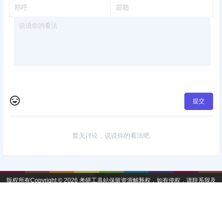
提交
暂无讨论，说说你的看法吧
版权所有Copyright © 2026
考研工具站
保留资源解释权，如有侵权，请联系我及
时处理。
・
陕ICP备2024048759号-3
首页
签到
加群
搜索
顶部
我的
查询 25 次，耗时 0.1229 秒