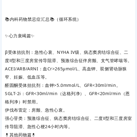
📚内科药物禁忌症汇总📚（循环系统）
✨心力衰竭篇✨
β受体拮抗剂
‌：‌
急性心衰
‌、NYHA IV级、病态窦房结综合征、二
度Ⅱ型和三度房室传导阻滞、预激综合征伴房颤、支气管哮喘等。
ACEI/ARB/ARNI
‌：血Cr>265μmol/L、‌
高血钾
‌、双侧肾动脉狭
窄、妊娠、低血压等。
醛固酮受体拮抗剂
‌：血钾>5.0mmol/L、GFR<30ml/min。
SGLT-2i
‌：GFR<30ml/min（达格列净）、GFR<20ml/min（恩
格列净）时禁用。
伊伐布雷定
‌：‌
房颤
‌、急性心衰。
强心苷类
‌：预激综合征、病态窦房结综合征、二度Ⅱ型和三度房室
传导阻滞、急性心梗24小时内等。
💊其他药物篇💊