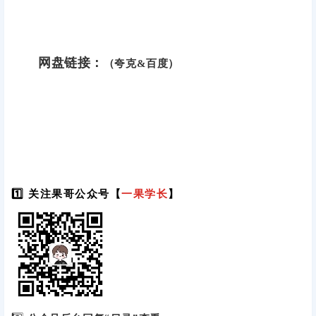
网盘链接：
（夸克&百度）
1️⃣ 关注果哥公众号【
一果学长
】