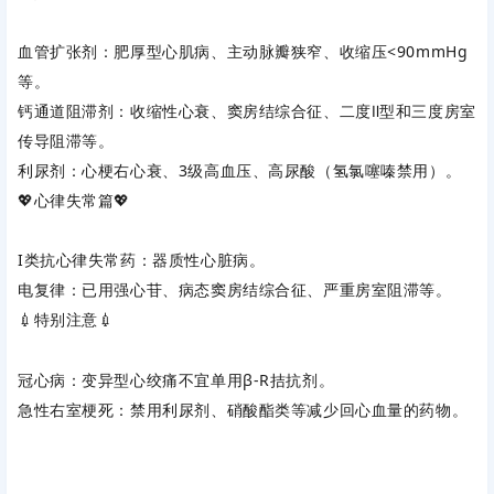
血管扩张剂
‌：肥厚型心肌病、主动脉瓣狭窄、收缩压<90mmHg
等。
钙通道阻滞剂
‌：‌
收缩性心衰
‌、窦房结综合征、二度Ⅱ型和三度房室
传导阻滞等。
利尿剂
‌：‌
心梗右心衰
‌、3级高血压、高尿酸（氢氯噻嗪禁用）。
💖心律失常篇💖
I类抗心律失常药
‌：‌
器质性心脏病
‌。
电复律
‌：已用强心苷、病态窦房结综合征、严重房室阻滞等。
💉特别注意💉
冠心病
‌：变异型心绞痛不宜单用β-R拮抗剂。
急性右室梗死
‌：禁用利尿剂、硝酸酯类等减少回心血量的药物。