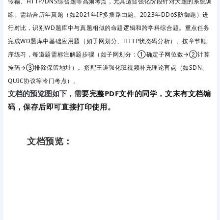
传输、HTTP/DNS综合题等高频考点，尤其适合强化阶段针对大题的系统训
练。
需结合历年真题（如2021年IP多播路由题、2023年DDoS防御题）进
行对比，识别WD题库中与真题相似的命题逻辑和跨学科综合题。重点任务
完成
WD题库中
基础应用题
（如子网划分、HTTP状态码分析）。按章节顺
序练习，每道题需标注解题步骤（如子网划分：①确定子网位数→②计算
掩码→③排除保留地址）。搭配王道强化班视频补充理论盲点（如SDN、
QUIC协议等冷门考点）。
要完整PDF文件的同学，文末有文档编
文档的预览图如下，需
码，保存后即可直接打印使用。
文档预览：