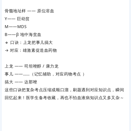
骨髓地址样 —— 原位溶血
Y—— 巨幼贫
M——MDS
B——β 地中海贫血
🔹
口诀：上龙把事儿搞大
→ 对应：雄激素促造血药物
上龙 —— 司坦唑醇 / 康力龙
事儿 ——……（记忆辅助，对应药物考点 ）
搞大 —— 达那唑
这些口诀把复杂考点压缩成顺口溜，刷题遇到对应知识点，瞬间
回忆起来！医学生备考收藏，再也不怕血液病知识点又多又杂～