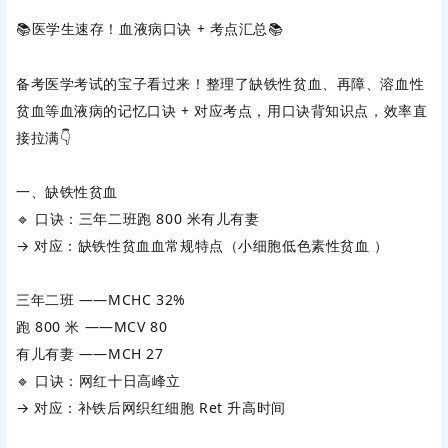
📚医学生速存！血液病口诀 + 考点汇总📚
备考医学考试的宝子看过来！整理了
缺铁性贫血、再障、溶血性
贫血
等血液病的记忆口诀 + 对应考点，用口诀背知识点，效率直
接拉满👇
一、缺铁性贫血
🔹
口诀：三年二班跑 800 米有儿有妻
→ 对应：缺铁性贫血血常规特点（小细胞低色素性贫血 ）
三年二班 ——MCHC 32%
跑 800 米 ——MCV 80
有儿有妻 ——MCH 27
🔹
口诀：网红十日高峰立
→ 对应：补铁后网织红细胞 Ret 升高时间