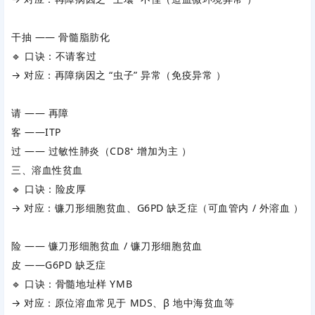
干抽 —— 骨髓脂肪化
🔹
口诀：不请客过
→ 对应：再障病因之 “虫子” 异常（免疫异常 ）
请 —— 再障
客 ——ITP
过 —— 过敏性肺炎（CD8⁺ 增加为主 ）
三、溶血性贫血
🔹
口诀：险皮厚
→ 对应：镰刀形细胞贫血、G6PD 缺乏症（可血管内 / 外溶血 ）
险 —— 镰刀形细胞贫血 / 镰刀形细胞贫血
皮 ——G6PD 缺乏症
🔹
口诀：骨髓地址样 YMB
→ 对应：原位溶血常见于 MDS、β 地中海贫血等