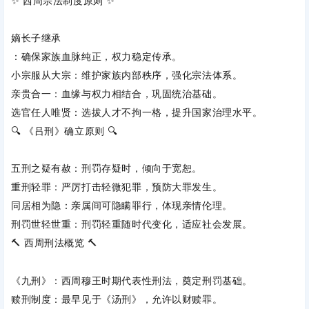
✨ 西周宗法制度原则 ✨
嫡长子继承
‌：确保家族血脉纯正，权力稳定传承。
小宗服从大宗
‌：维护家族内部秩序，强化宗法体系。
亲贵合一
‌：血缘与权力相结合，巩固统治基础。
选官任人唯贤
‌：选拔人才不拘一格，提升国家治理水平。
🔍 《吕刑》确立原则 🔍
五刑之疑有赦
‌：刑罚存疑时，倾向于宽恕。
重刑轻罪
‌：严厉打击轻微犯罪，预防大罪发生。
同居相为隐
‌：亲属间可隐瞒罪行，体现亲情伦理。
刑罚世轻世重
‌：刑罚轻重随时代变化，适应社会发展。
🔨 西周刑法概览 🔨
《九刑》
‌：西周穆王时期代表性刑法，奠定刑罚基础。
赎刑制度
‌：最早见于《汤刑》，允许以财赎罪。