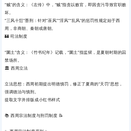
“贼”的含义
‌：《左传》中，“贼”指‌
贪以败官
‌，即因贪污导致官职败
坏。
“三风十愆”墨刑
‌：针对“巫风”“淫风”“乱风”的惩罚性规定始于‌
西
周
‌，非商朝、秦朝或唐朝。
🏰 ‌
司法制度
“圜土”含义
‌：《竹书纪年》记载，“圜土”指‌
监狱
‌，是夏朝时期的囚
禁场所。
🏛️ ‌
西周立法
立法思想
‌：西周初期提出‌
明德慎罚
‌，修正了夏商的“天罚”思想，
强调德治与慎刑。
提取文字并排版成小红书样式
📚 西周宗法制度与刑罚制度 📝