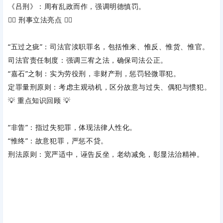
《吕刑》
‌：周有乱政而作，强调明德慎罚。
👩‍⚖️ 刑事立法亮点 👩‍⚖️
“五过之疵”
‌：司法官渎职罪名，包括惟来、惟反、惟货、惟官。
司法官责任制度
‌：强调三宥之法，确保司法公正。
“嘉石”之制
‌：实为劳役刑，非财产刑，惩罚轻微罪犯。
定罪量刑原则
‌：考虑主观动机，区分故意与过失、偶犯与惯犯。
💡 重点知识回顾 💡
“非眚”
‌：指过失犯罪，体现法律人性化。
“惟终”
‌：故意犯罪，严惩不贷。
刑法原则
‌：宽严适中，诬告反坐，老幼减免，彰显法治精神。