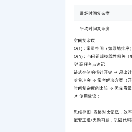
最坏时间复杂度
平均时间复杂度
空间复杂度
O(1)
：常量空间（如原地排序
O(n)
：与问题规模线性相关（
💡 高频考点速记
链式存储的指针开销
→ 易出
哈希冲突
→ 常考解决方案（
时间复杂度的比较
→ 优先看
📌 使用建议
：
思维导图+表格对比记忆，效
配套王道/天勤习题，巩固代码