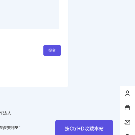
提交
作达人
多多安利💖”
按Ctrl+D收藏本站