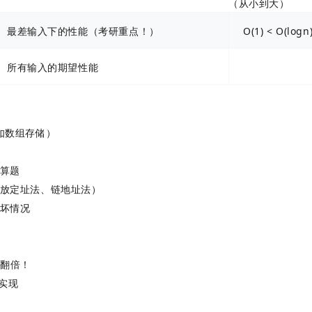
（从小到大）
最差输入下的性能（考研重点！）
O(1) < O(logn)
所有输入的期望性能
）
如数组存储）
计算题
开放定址法、链地址法）
最坏情况
率翻倍！
实现