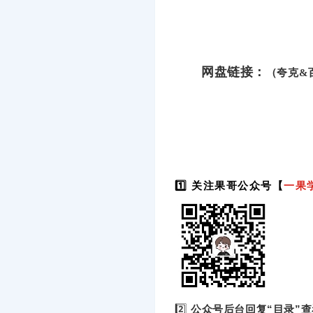
网盘链接：
（夸克&
1️⃣ 关注果哥公众号【
一果
2️⃣
公众号后台回复“目录”查