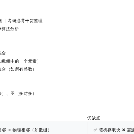
导图 | 考研必背干货整理
+算法分析
集合
如数组中的一个元素）
集合（如所有整数）
多）、图（多对多）
优缺点
相邻 ➔ 物理相邻（如数组）
✅ 随机存取快 ❌ 需