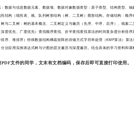
括：数据与信息数据元素、数据项、数据对象数据类型：原子类型、结构类型、抽
线性结构（线性表、栈、队列树形结构（树、二叉树）图形结构。存储结构：顺序
、树与二叉树：树的基本概念、二叉树定义与遍历（先序、中序、后序）、线索二
（深度优先、广度优先）查找顺序查找、折半查找查找算法的时间复杂度分析排序
并排序、堆排序）特殊数据结构稀疏矩阵的存储方式字符串处理（KMP算法）算法
、分治应用实例表达式树与计图的层次遍历与深度遍历。结合具体的学习资料和课
PDF文件的同学，文末有文档编码，保存后即可直接打印使用。