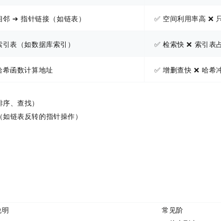
相邻 ➔ 指针链接（如链表）
✅ 空间利用率高 ❌
索引表（如数据库索引）
✅ 检索快 ❌ 索引表
哈希函数计算地址
✅ 增删查快 ❌ 哈
排序、查找）
（如链表反转的指针操作）
说明
常见阶