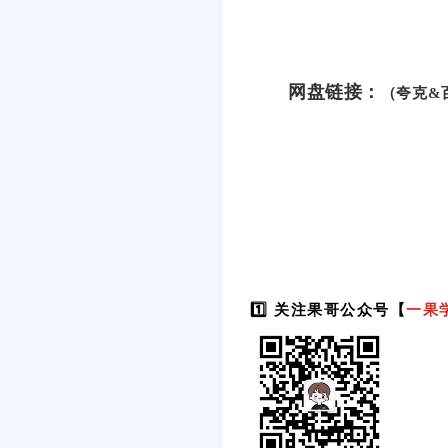
网盘链接：
（夸克&
1️⃣ 关注果哥公众号【
一果