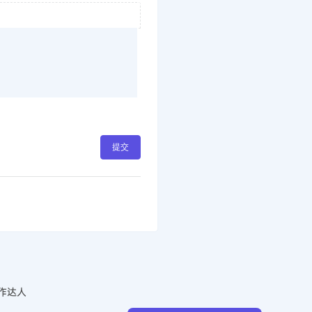
提交
作达人