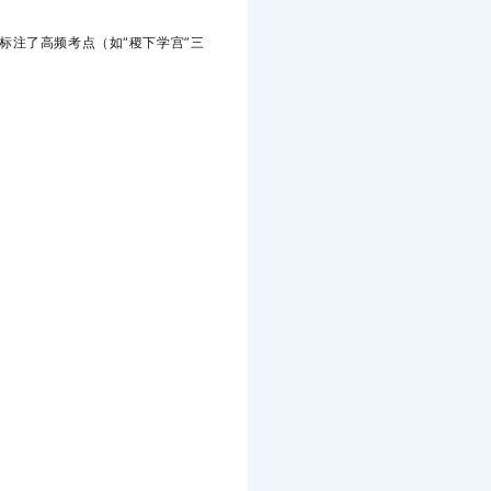
标注了
高频考点
‌（如“稷下学宫”三