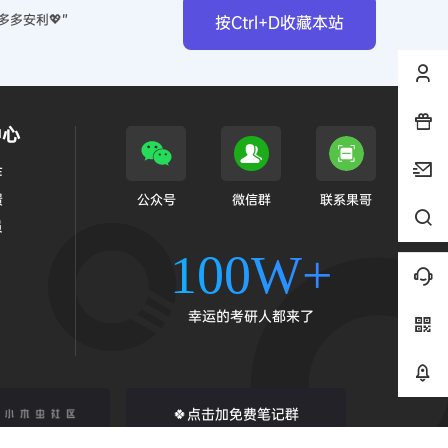
多多安利💖”
按Ctrl+D收藏本站
中心
作
馈
公众号
微信群
联系果哥
员
100W+
幸运的考研人都来了
🍀点击加免费笔记群