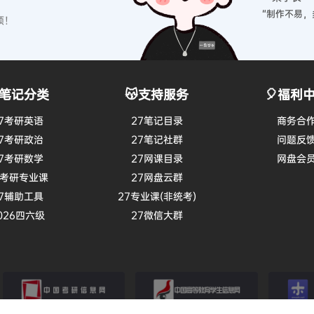
“制作不易，
硕！
笔记分类
😽支持服务
🎈福利
7考研英语
27笔记目录
商务合
7考研政治
27笔记社群
问题反
7考研数学
27网课目录
网盘会
7考研专业课
27网盘云群
7辅助工具
27专业课(非统考)
026四六级
27微信大群