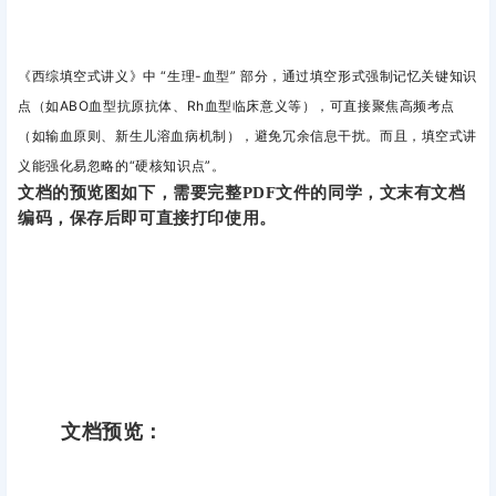
《西综填空式讲义》中
“生理-血型”
部分，
通过填空形式强制记忆关键知识
点（如ABO血型抗原抗体、Rh血型临床意义等），可
直接聚焦高频考点
（如输血原则、新生儿溶血病机制），避免冗余信息干扰。而且
，填空式讲
义能强化易忽略的“硬核知识点”。
文档的预览图如下，需要完整PDF文件的同学，文末有文档
编码，保存后即可直接打印使用。
文档预览：