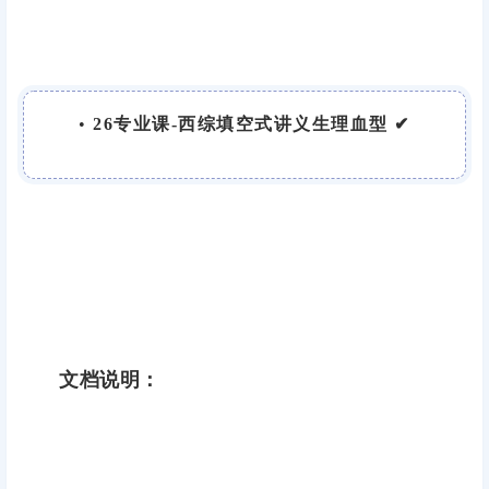
•
26专业课-西综填空式讲义生理血型 ✔
文档说明：