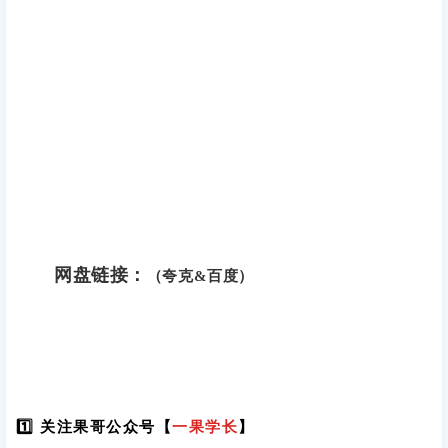
网盘链接：
（夸克&百度）
1️⃣ 关注果哥公众号【
一果学长
】