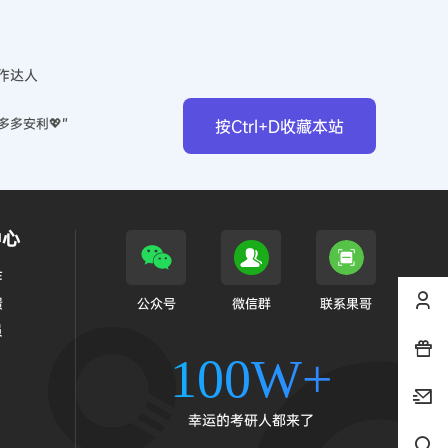
作达人
多多安利💖”
按Ctrl+D收藏本站
中心
作
馈
公众号
微信群
联系果哥
员
100W+
幸运的考研人都来了