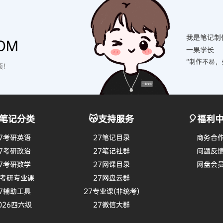
我是笔记制
OM
一果学长
“制作不易，
硕！
笔记分类
😽支持服务
🎈福利
7考研英语
27笔记目录
商务合
7考研政治
27笔记社群
问题反
7考研数学
27网课目录
网盘会
7考研专业课
27网盘云群
7辅助工具
27专业课(非统考)
026四六级
27微信大群