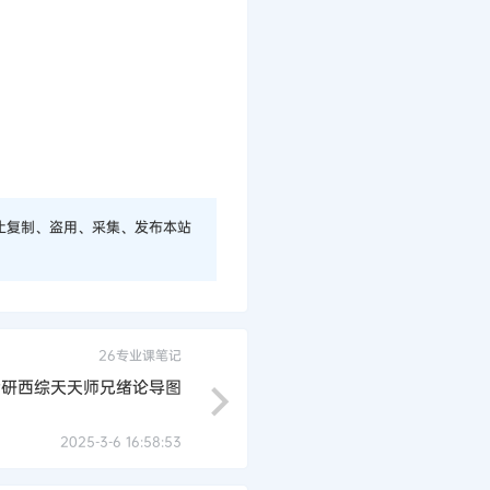
止复制、盗用、采集、发布本站
26专业课笔记
考研西综天天师兄绪论导图
2025-3-6 16:58:53