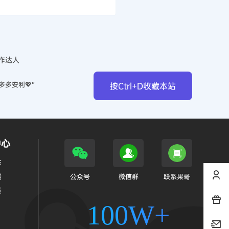
作达人
多多安利💖”
按Ctrl+D收藏本站
中心
作
馈
公众号
微信群
联系果哥
员
100W+