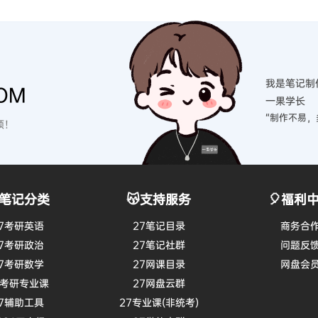
我是笔记制
OM
一果学长
“制作不易，
硕！
笔记分类
😽支持服务
🎈福利
7考研英语
27笔记目录
商务合
7考研政治
27笔记社群
问题反
7考研数学
27网课目录
网盘会
7考研专业课
27网盘云群
7辅助工具
27专业课(非统考)