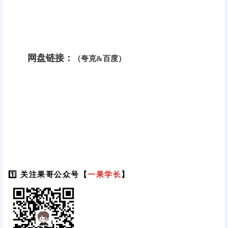
网盘链接：
（夸克&百度）
1️⃣ 关注果哥公众号【
一果学长
】