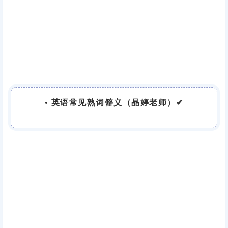
•
英语常见熟词僻义（晶婷老师）✔