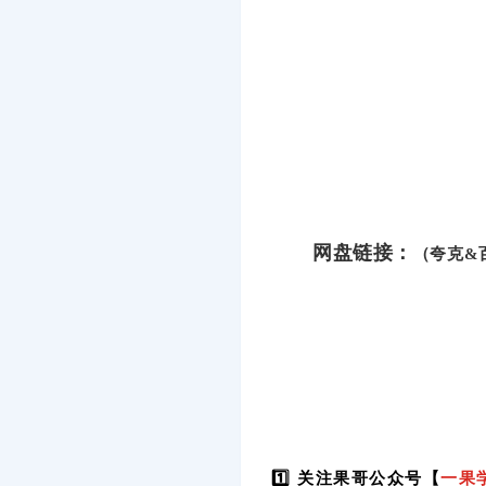
网盘链接：
（夸克&
1️⃣ 关注果哥公众号【
一果