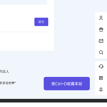
提交
作达人
多多安利💖”
按Ctrl+D收藏本站