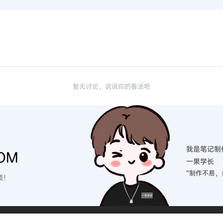
暂无讨论，说说你的看法吧
我是笔记制
OM
一果学长
“制作不易，
硕！