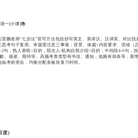
语一(小谭)
📚
石雷鹏老师“七步法”背写方法包括抄写英文、英译汉、汉译英、对比找
三思考句子复用。审题需注意三事项：背景、体裁+内容要求、语域（正
-2句，熟人寒暄+目的，陌生人/机构自我介绍+目的；中间段4-6句
致歉、感谢、期待等。高频考查类型有书信、通知，低频有假条等，新
免临考前突击，均衡分配各板块复习时间。
百度）