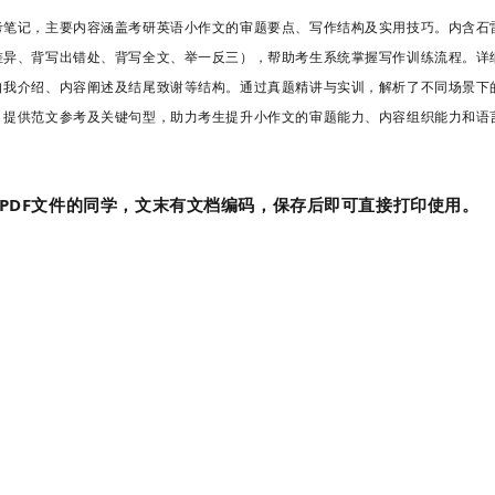
笔记，主要内容涵盖考研英语小作文的审题要点、写作结构及实用技巧。内含石雷
差异、背写出错处、背写全文、举一反三），帮助考生系统掌握写作训练流程。详
自我介绍、内容阐述及结尾致谢等结构。通过真题精讲与实训，解析了不同场景下
，提供范文参考及关键句型，助力考生提升小作文的审题能力、内容组织能力和语
PDF文件的同学，文末有文档编码，保存后即可直接打印使用。