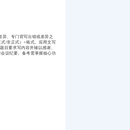
差异、专门背写出错或差异之
式/非正式）+格式。应用文写
，按题目要求写内容并辅以感谢、
增会议纪要。备考需掌握核心功