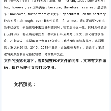
词（每年占4-6题）：并列关系
：and、or、not only…but also转折关系
：
but、however、yet因果关系
：because、therefore、as a result递进关
系
：moreover、furthermore对比关系
：by contrast、on the contrary
让步关系
：although、even if条件关系
：if、unless。通过逻辑词快速排
除干扰选项，例如选项中出现并列连词时，需前后语义一致。同时对错题进
行反向训练：将正确选项挖空，尝试自行补全并对比原文，强化语境敏感
度。冲刺建议：完型单篇控制在15分钟内，优先保证阅读和作文。真题训
练
：重点刷2013、2015、2018年真题（命题规律典型）。错题本
：记录
逻辑关系题和固定搭配错误，考前集中复盘。
要完整PDF文件的同学，文末有文档编
文档的预览图如下，需
码，保存后即可直接打印使用。
文档预览：