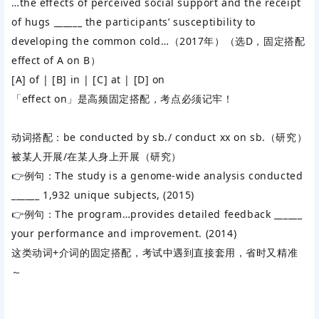
…the effects of perceived social support and the receipt
of hugs ______ the participants’ susceptibility to
developing the common cold…（2017年）（选D，固定搭配
effect of A on B）
[A] of | [B] in | [C] at | [D] on
「effect on」是高频固定搭配，考点必须记牢！
动词搭配
‌：be conducted by sb./ conduct xx on sb.（研究）
被某人开展/在某人身上开展（研究）
👉例句：
The study is a genome-wide analysis conducted
______ 1,932 unique subjects, (2015)
👉例句：
The program…provides detailed feedback ______
your performance and improvement. (2014)
这类动词+介词的固定搭配，考试中遇到直接套用，省时又精准
～