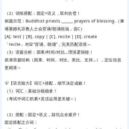
（2）词组搭配：固定+语义，双剑合璧！
例题示范
‌：Buddhist priests ______ prayers of blessing.（柬
埔寨婚礼宗教人士会背诵/朗诵祝福，选C）
[A]. test | [B]. copy | [C]. recite | [D]. create
「recite」对应“背诵、朗诵”，完美匹配语境～
（3）语篇分析：因果/时间/对比…理清逻辑链！
抓准语篇结构（因果、时间、对比、类比、支持…），定位信息
更精准～
💡【语言能力】词汇+搭配，细节决定成败！
（1）词汇：基础分稳稳拿！
（考试中词汇积累+灵活运用是关键～）
（2）搭配：固定+语义，踩坑点全避开！
固定搭配之介词
‌：