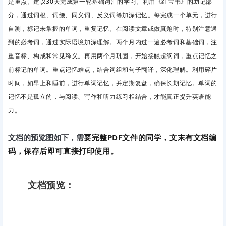
是重点。建议30天完成第一轮基础词汇的学习。利用《红宝书》的助记部
分，通过词根、词缀、同义词、反义词等加深记忆。每完成一个单元，进行
自测，标记未掌握的单词，重复记忆。在阅读文章或做真题时，特别注意遇
到的必考词，通过实际语境加深理解。两个月内过一遍必考词和基础词，注
重音标、构成和常见释义。再用两个月巩固，开始接触超纲词，重点记忆之
前标记的单词。重点记忆难点，结合词组和句子翻译，深化理解。利用碎片
时间，如早上和睡前，进行单词记忆，并定期复盘，确保长期记忆。单词的
记忆不是孤立的，与阅读、写作和听力练习相结合，才能真正提升英语能
力。
要完整PDF文件的同学，文末有文档编
文档的预览图如下，需
码，保存后即可直接打印使用。
文档预览：