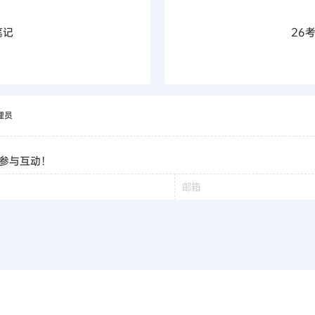
笔记
26
理员
参与互动！