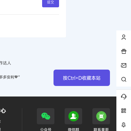
提交
作达人
多多安利💖”
按Ctrl+D收藏本站
中心
作
馈
公众号
微信群
联系果哥