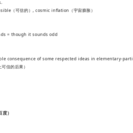
s.
sible（可信的）, cosmic inflation（宇宙膨胀）
nds = though it sounds odd
ausible consequence of some respected ideas in elementary
上可信的后果）
百度）