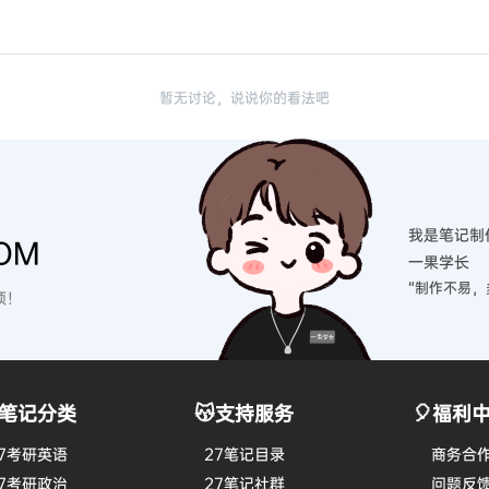
暂无讨论，说说你的看法吧
我是笔记制
OM
一果学长
“制作不易，
硕！
笔记分类
😽支持服务
🎈福利
7考研英语
27笔记目录
商务合
7考研政治
27笔记社群
问题反