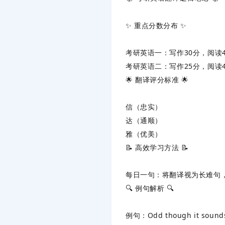
✨ ‌
重点分数分布
‌ ✨
考研英语一
‌：写作30分，阅
考研英语二
‌：写作25分，阅
🌟 ‌
翻译评分标准
‌ 🌟
信（忠实）
达（通顺）
雅（优美）
📝 ‌
高效学习方法
‌ 📝
每日一句
‌：将翻译视为长难句
🔍 ‌
例句解析
‌ 🔍
例句
‌：Odd though it sounds,