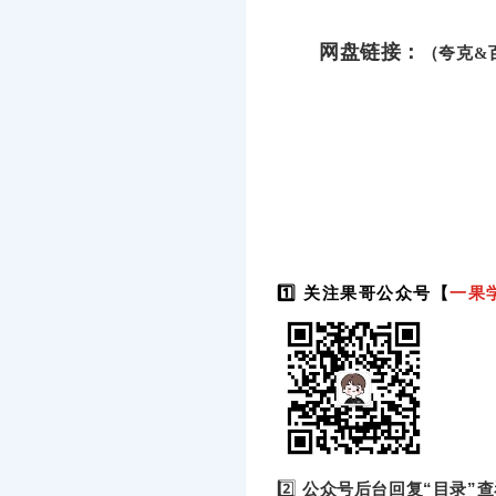
网盘链接：
（夸克&
1️⃣ 关注果哥公众号【
一果
2️⃣
公众号后台回复“目录”查