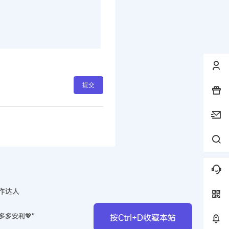
提交
作达人
多多安利💖”
按Ctrl+D收藏本站