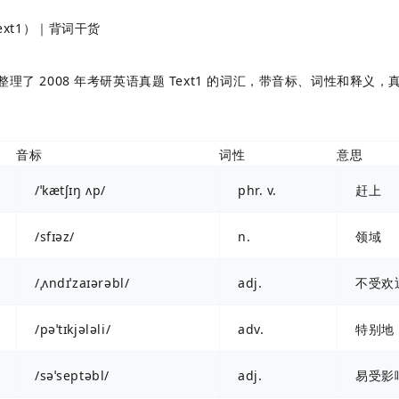
ext1）｜背词干货
整理了 2008 年考研英语真题 Text1 的词汇，带音标、词性和释义，
音标
词性
意思
/ˈkætʃɪŋ ʌp/
phr. v.
赶上
/sfɪəz/
n.
领域
/ˌʌndɪˈzaɪərəbl/
adj.
不受欢
/pəˈtɪkjələli/
adv.
特别地
/səˈseptəbl/
adj.
易受影