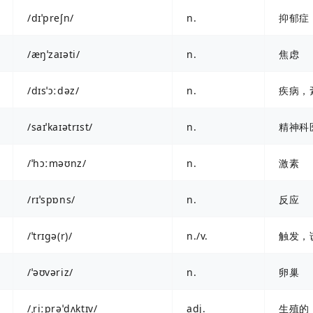
/dɪˈpreʃn/
n.
抑郁症
/æŋˈzaɪəti/
n.
焦虑
/dɪsˈɔːdəz/
n.
疾病，
/saɪˈkaɪətrɪst/
n.
精神科
/ˈhɔːməʊnz/
n.
激素
/rɪˈspɒns/
n.
反应
/ˈtrɪɡə(r)/
n./v.
触发，
/ˈəʊvəriz/
n.
卵巢
/ˌriːprəˈdʌktɪv/
adj.
生殖的