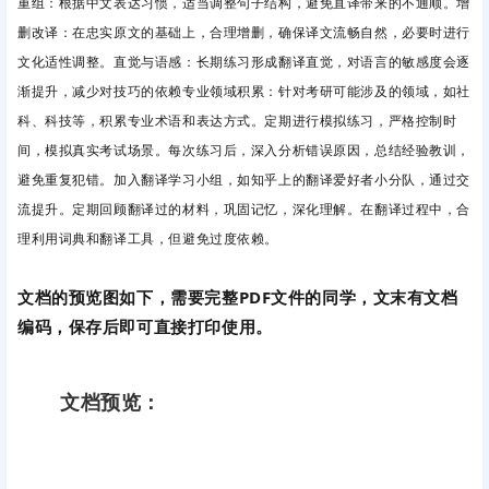
重组
：根据中文表达习惯，适当调整句子结构，避免直译带来的不通顺。增
删改译
：在忠实原文的基础上，合理增删，确保译文流畅自然，必要时进行
文化适性调整。直觉与语感
：长期练习形成翻译直觉，对语言的敏感度会逐
渐提升，减少对技巧的依赖专业领域积累
：针对考研可能涉及的领域，如社
科、科技等，积累专业术语和表达方式。定期进行模拟练习，严格控制时
间，模拟真实考试场景。每次练习后，深入分析错误原因，总结经验教训，
避免重复犯错。加入翻译学习小组，如知乎上的翻译爱好者小分队，通过交
流提升。定期回顾翻译过的材料，巩固记忆，深化理解。在翻译过程中，合
理利用词典和翻译工具，但避免过度依赖。
文档的预览图如下，需要完整PDF文件的同学，文末有文档
编码，保存后即可直接打印使用。
文档预览：