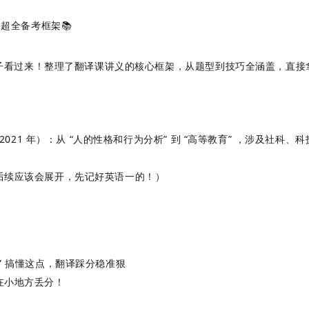
！超全备考框架📚
的宝子看过来！整理了翻译课讲义的核心框架，从题型到技巧全涵盖，直接
 2021 年）：从 “人的性格和行为分析” 到 “高等教育” ，涉及社
后续应该会展开，先记好英语一的！）
” 搞懂这点，翻译踩分稳准狠
在小地方丢分！