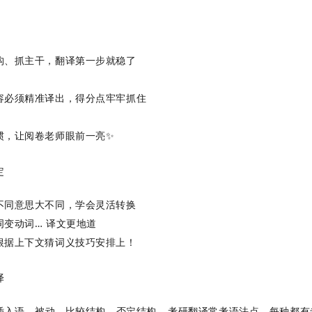
构、抓主干，翻译第一步就稳了
容必须精准译出，得分点牢牢抓住
惯，让阅卷老师眼前一亮✨
定
不同意思大不同，学会灵活转换
变动词… 译文更地道
根据上下文猜词义技巧安排上！
译
和插入语、被动、比较结构、否定结构… 考研翻译常考语法点，每种都