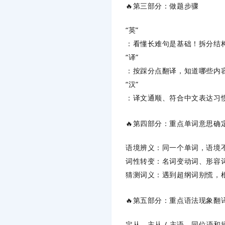
🔥第三部分：做题步骤
“英”
：看懂长难句是基础！拆分结
“译”
：按踩分点翻译，知道哪些内
“汉”
：译文通顺、符合中文表达习
🔥第四部分：重点单词意思确
语境辨义：同一个单词，语境
词性转变：名词变动词、形容词
猜测词义：遇到超纲词别慌，
🔥第五部分：重点语法现象翻
定从、主从 / 主语、同位语