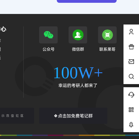
提交
作达人
多多安利💖”
按Ctrl+D收藏本站
中心
作