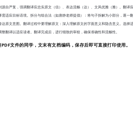
则
源自严复，强调翻译应忠实原文（信）、表达流畅（达）、文风优雅（雅）。翻译
译需适应目标语境。拆分与组合法
（如唐静老师提倡）：将句子拆解为小部分，逐一
传达原文意图。翻译过程中要
理解原文
：深入理解原文的字面意义和隐含意义。选择
调整翻译以适应读者。翻译完成后，进行细致的审校，确保准确性和流畅性。
PDF文件的同学，文末有文档编码，保存后即可直接打印使用。