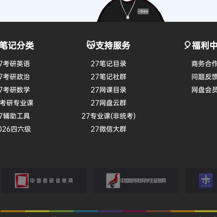
暂无讨论，说说你的看法吧
我是笔记制
OM
一果学长
“制作不易，
硕！
笔记分类
😽支持服务
🎈福利
7考研英语
27笔记目录
商务合