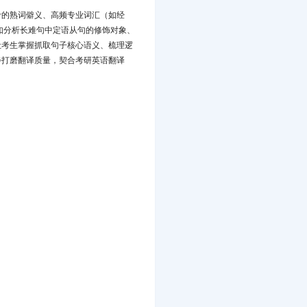
考的熟词僻义、高频专业词汇（如经
如分析长难句中定语从句的修饰对象、
让考生掌握抓取句子核心语义、梳理逻
步打磨翻译质量，契合考研英语翻译