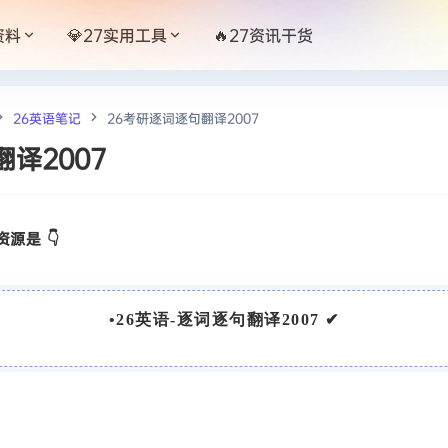
资料
💎27实用工具
🔥27资讯干货
26英语笔记
26考研逐词逐句翻译2007
译2007
源是 👇
•
26英语-逐词逐句翻译2007
✔