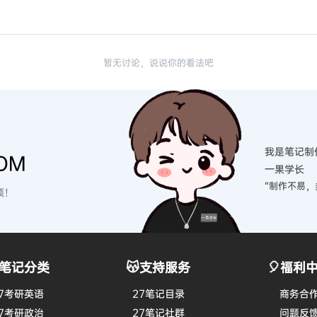
暂无讨论，说说你的看法吧
我是笔记制
OM
一果学长
“制作不易，
硕！
笔记分类
😽支持服务
🎈福利
7考研英语
27笔记目录
商务合
7考研政治
27笔记社群
问题反