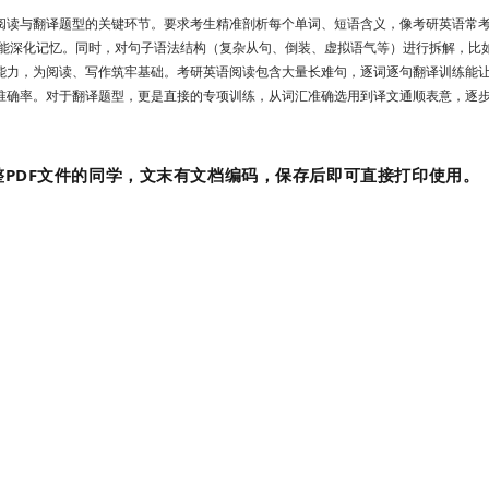
阅读与翻译题型的关键环节。
要求考生精准剖析每个单词、短语含义，像考研英语常
践能深化记忆。同时，对句子语法结构（复杂从句、倒装、虚拟语气等）进行拆解，比
能力，为阅读、写作筑牢基础。
考研英语阅读包含大量长难句，逐词逐句翻译训练能
准确率。对于翻译题型，更是直接的专项训练，从词汇准确选用到译文通顺表意，逐
PDF文件的同学，文末有文档编码，保存后即可直接打印使用。