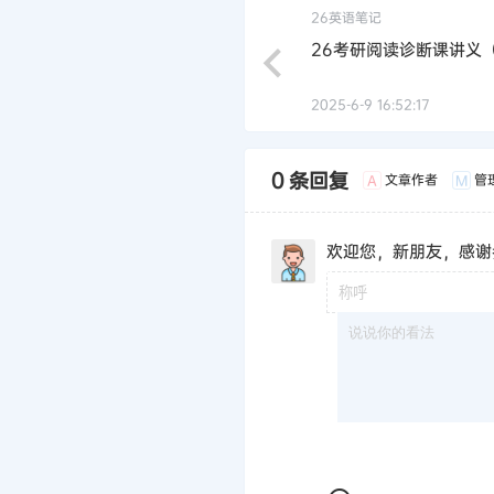
26英语笔记
26考研阅读诊断课讲义
2025-6-9 16:52:17
0 条回复
文章作者
管
A
M
欢迎您，新朋友，感谢