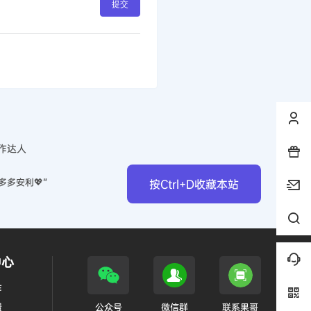
提交
作达人
多多安利💖”
按Ctrl+D收藏本站
中心
作
馈
公众号
微信群
联系果哥