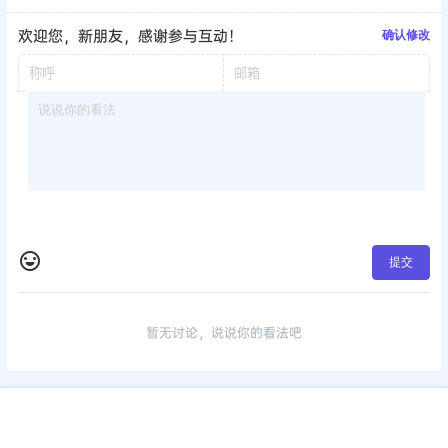
欢迎您，新朋友，感谢参与互动！
确认修改
提交
暂无讨论，说说你的看法吧
版权所有Copyright © 2026
考研工具站
保留资源解释权，如有侵权，请联系我
首页
签到
加群
搜索
顶部
我的