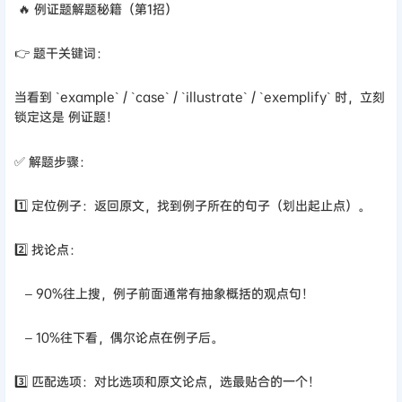
🔥 例证题解题秘籍（第1招）
👉 题干关键词：
当看到 `example` / `case` / `illustrate` / `exemplify` 时，立刻
锁定这是 例证题！
✅ 解题步骤：
1️⃣ 定位例子：返回原文，找到例子所在的句子（划出起止点）。
2️⃣ 找论点：
– 90%往上搜，例子前面通常有抽象概括的观点句！
– 10%往下看，偶尔论点在例子后。
3️⃣ 匹配选项：对比选项和原文论点，选最贴合的一个！