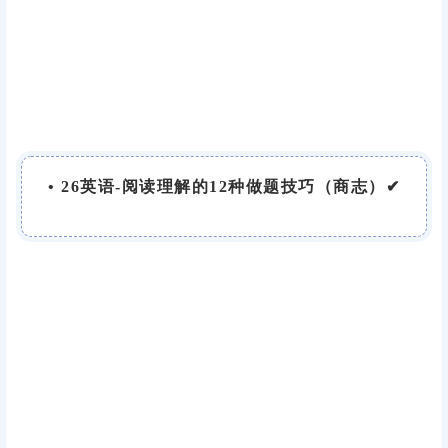
• 26英语-阅读理解的12种做题技巧（商志）✔