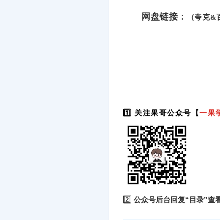
网盘链接：
（夸克&
1️⃣ 关注果哥公众号【
一果
2️⃣
公众号后台回复“目录”查