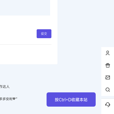
提交
作达人
多多安利💖”
按Ctrl+D收藏本站