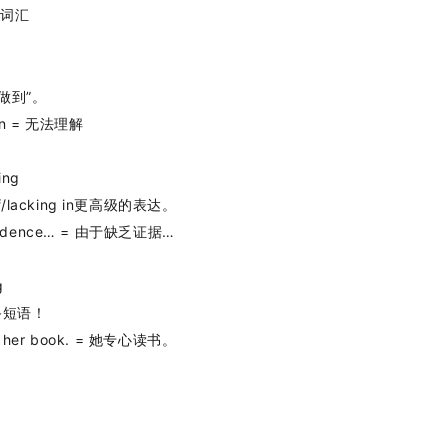
频词汇
做到”。
on = 无法理解
ing
f/lacking in更高级的表达。
 evidence… = 由于缺乏证据…
g
备短语！
n her book. = 她专心读书。