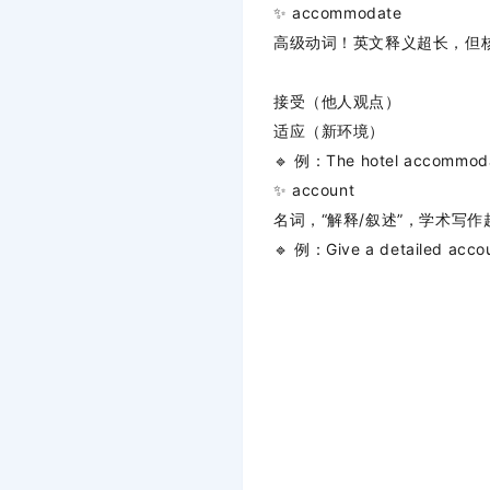
✨
accommodate
高级动词！英文释义超长，但
接受（他人观点）
适应（新环境）
🔹
例：The hotel accommo
✨
account
名词，“解释/叙述”，学术写作
🔹
例：Give a detailed a