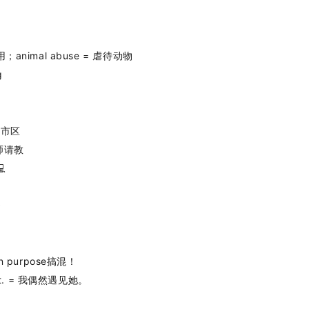
用；animal abuse = 虐待动物
g
通往市区
老师请教

~
purpose搞混！
dent. = 我偶然遇见她。