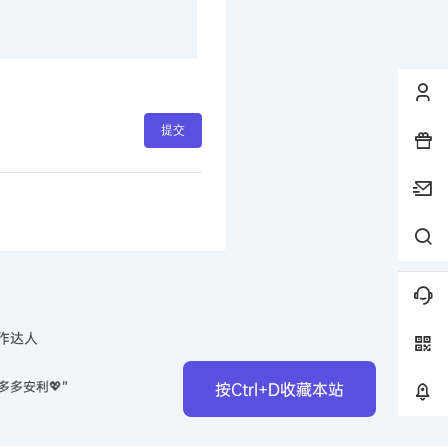
提交
作达人
多多安利💖”
按Ctrl+D收藏本站