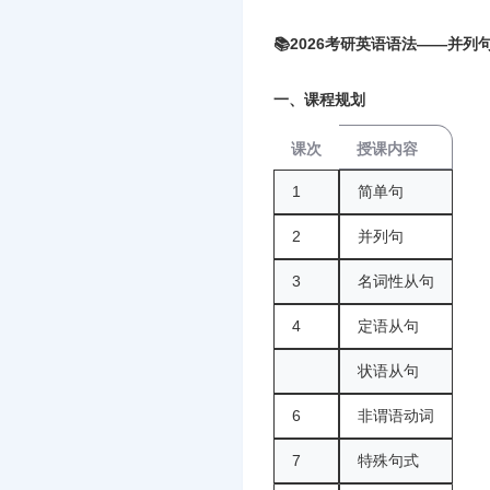
📚2026考研英语语法——并列
一、课程规划
课次
授课内容
1
简单句
2
并列句
3
名词性从句
4
定语从句
状语从句
6
非谓语动词
7
特殊句式