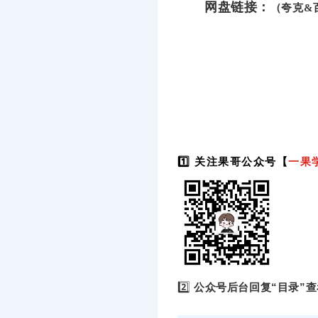
网盘链接：
（夸克&
1️⃣ 关注果哥公众号【
一果
2️⃣
公众号后台回复“目录”查