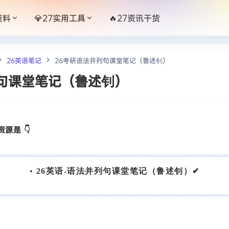
资料
💎27实用工具
🔥27资讯干货
26英语笔记
26考研语法并列句课堂笔记（鲁述钊）
列句课堂笔记（鲁述钊）
源是 👇
•
26英语-语法并列句课堂笔记（鲁述钊）✔