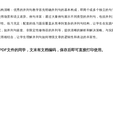
结构清晰
：优秀的并列句教学首先明确并列句的基本构成，即两个或多个独立的句
连词的使用场景和语义差异。例句丰富
：通过大量例句展示不同类型的并列句，包括并列
样性。练习充足
：配套的练习题应覆盖从简单到复杂的并列句结构，让学生在实践
况，如并列句嵌套、非限定性修饰语的并列等，提供清晰的解析和解决策略。与实
应用相结合，让学生理解并列句如何增强文章的逻辑性和表达的丰富性。
PDF文件的同学，文末有文档编码，保存后即可直接打印使用。