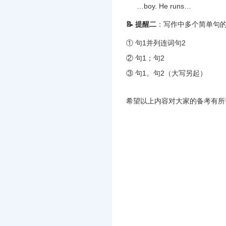
…boy. He runs…
📝 提醒二
‌：写作中多个简单句
① 句1并列连词句2
② 句1；句2
③ 句1。句2（大写另起）
希望以上内容对大家的备考有所