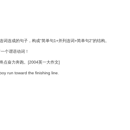
词连成的句子，构成“简单句1+并列连词+简单句2”的结构。
有一个谓语动词！
点奋力奔跑。[2004英一大作文]
oy run toward the finishing line.