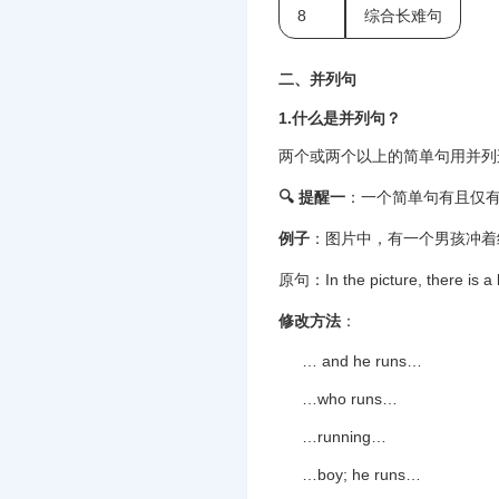
8
综合长难句
二、并列句
1.什么是并列句？
两个或两个以上的简单句用并列连
🔍 提醒一
‌：一个简单句有且仅
例子
‌：图片中，有一个男孩冲着终
原句：In the picture, there is a b
修改方法
‌：
… and he runs…
…who runs…
…running…
…boy; he runs…