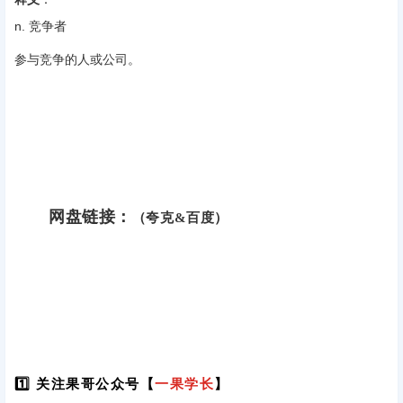
n. 竞争者
参与竞争的人或公司。
网盘链接：
（夸克&百度）
1️⃣ 关注果哥公众号【
一果学长
】