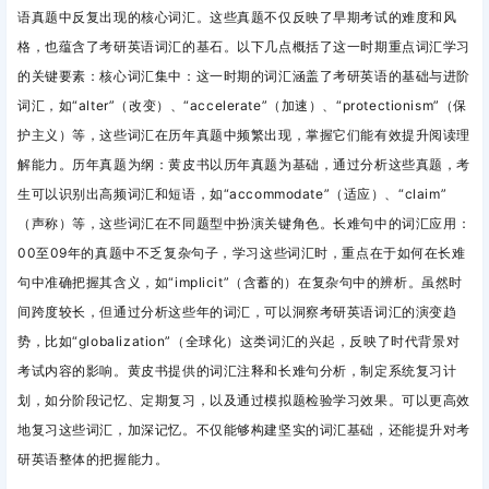
语真题中反复出现的核心词汇。这些真题不仅反映了早期考试的难度和风
格，也蕴含了考研英语词汇的基石。以下几点概括了这一时期重点词汇学习
的关键要素：核心词汇集中
：这一时期的词汇涵盖了考研英语的基础与进阶
词汇，如“alter”（改变）、“accelerate”（加速）、“protectionism”（保
护主义）等，这些词汇在历年真题中频繁出现，掌握它们能有效提升阅读理
解能力。历年真题为纲
：黄皮书以历年真题为基础，通过分析这些真题，考
生可以识别出高频词汇和短语，如“accommodate”（适应）、“claim”
（声称）等，这些词汇在不同题型中扮演关键角色。长难句中的词汇应用
：
00至09年的真题中不乏复杂句子，学习这些词汇时，重点在于如何在长难
句中准确把握其含义，如“implicit”（含蓄的）在复杂句中的辨析。虽然时
间跨度较长，但通过分析这些年的词汇，可以洞察考研英语词汇的演变趋
势，比如“globalization”（全球化）这类词汇的兴起，反映了时代背景对
考试内容的影响。黄皮书提供的词汇注释和长难句分析，制定系统复习计
划，如分阶段记忆、定期复习，以及通过模拟题检验学习效果。可以更高效
地复习这些词汇，加深记忆。不仅能够构建坚实的词汇基础，还能提升对考
研英语整体的把握能力。