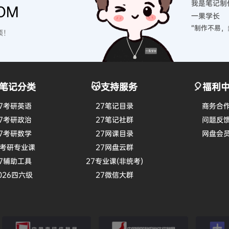
我是笔记制
OM
一果学长
“制作不易，
硕！
笔记分类
😽支持服务
🎈福利
7考研英语
27笔记目录
商务合
7考研政治
27笔记社群
问题反
7考研数学
27网课目录
网盘会
7考研专业课
27网盘云群
7辅助工具
27专业课(非统考)
026四六级
27微信大群