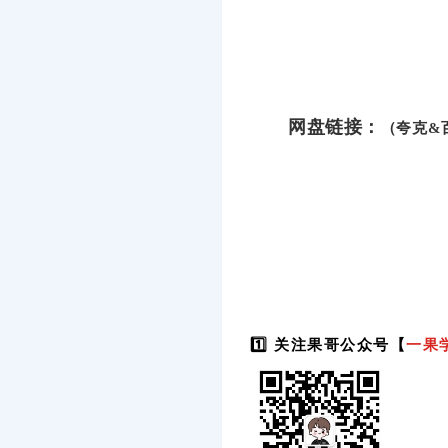
网盘链接：
（夸克&
1️⃣ 关注果哥公众号【
一果