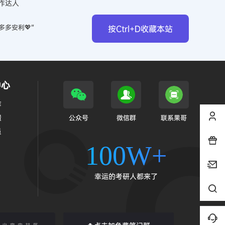
作达人
多多安利💖”
按Ctrl+D收藏本站
中心
作
馈
公众号
微信群
联系果哥
员
100W+
幸运的考研人都来了