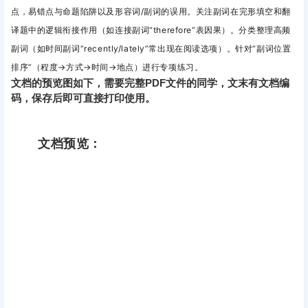
点，易错点与命题陷阱以及
形容词/副词的误用。关注副词在完形填空和翻
译题中的逻辑衔接作用（如连接副词“therefore”表因果）
。分类整理高频
副词（如时间副词“recently/lately”常出现在阅读选项）
。针对“副词位置
排序”（程度→方式→时间→地点）进行专项练习‌。
文档的预览图如下，需要完整PDF文件的同学，文末有文档编
码，保存后即可直接打印使用。
文档预览：