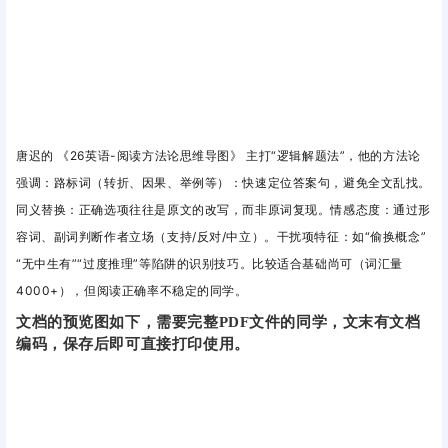
唐迟的
《26英语-阅读方法论思维导图》
主打“逻辑解题法”，他的方法论
强调：路标词（转折、因果、举例等）
：快速定位答案句，避免全文乱找。
同义替换
：正确选项往往是原文的改写，而非原词复现。情感态度
：通过形
容词、副词判断作者立场（支持/反对/中立）。干扰项特征
：如“偷换概念”
“无中生有”“过度推理”等陷阱的识别技巧。比较适合基础尚可（词汇量
4000+），但阅读正确率不稳定的同学。
文档的预览图如下，需要完整PDF文件的同学，文末有文档
编码，保存后即可直接打印使用。